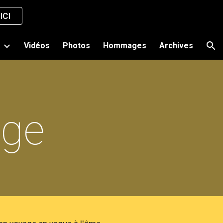
ICI
ion
s
Vidéos
Photos
Hommages
Archives
age