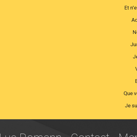
Et n'
Ad
N
Ju
J
Que v
Je su