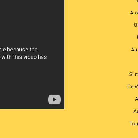
Aux
Q
Au
Si 
Ce n
A
A
Tou