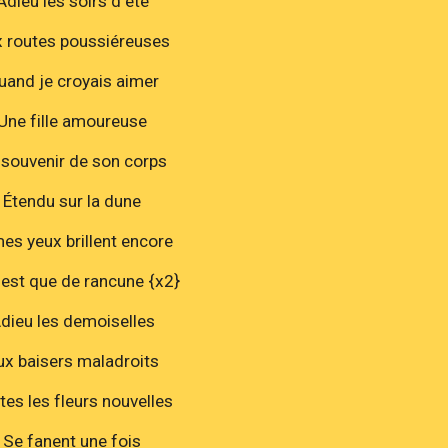
Adieu les soirs d'été
 routes poussiéreuses
uand je croyais aimer
Une fille amoureuse
 souvenir de son corps
Étendu sur la dune
mes yeux brillent encore
'est que de rancune {x2}
dieu les demoiselles
ux baisers maladroits
tes les fleurs nouvelles
Se fanent une fois