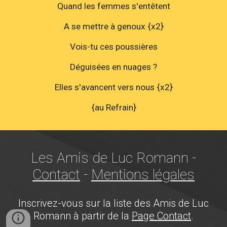
Quand les femmes s'entêtent
A se mettre à genoux {x2}
Vois-tu ces poussières
Déguisées en nuages ?
Elles s'avancent vers nous {x2}
{au Refrain}
Les Amis de Luc Romann -
Contact
-
Mentions légales
Inscrivez-vous sur la liste des Amis de Luc
Romann à partir de la
Page Contact
.